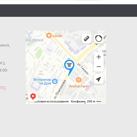
Минск,
т.),
3:00-
ГТС)