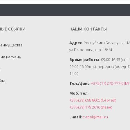
НЫЕ ССЫЛКИ
НАШИ КОНТАКТЫ
Адрес
: Республика Беларусь, г.
реимущества
ул.Платонова, стр. 18/14
ие на ткань
Время работы
: 09:00-16:45 (пн.-ч
09:00-16:00 (пт.); перерыв (обед): 1
ы
14:00
йта
Тел./факс
:
+375 (17) 270-777-0 (М
Моб. тел
.:
+375 (29) 698 8605 (Сергей)
+375 (29) 179 2610 (Иван)
E-mail
:
c-rbel@mail.ru