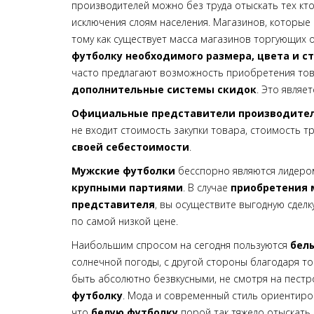
производителей можно без труда отыскать тех кт
исключения слоям населения. Магазинов, которые
тому как существует масса магазинов торгующих
футболку
необходимого размера, цвета и с
часто предлагают возможность приобретения това
дополнительные системы скидок
. Это явля
Официальные представители производите
не входит стоимость закупки товара, стоимость 
своей себестоимости
.
Мужские футболки
бесспорно являются лидером
крупными партиями
. В случае
приобретения 
представителя
, вы осуществите выгодную сделк
по самой низкой цене.
Наибольшим спросом на сегодня пользуются
бел
солнечной погоды, с другой стороны благодаря то
быть абсолютно безвкусными, не смотря на пестр
футболку
. Мода и современный стиль ориентиро
что
белую футболку
порой так тяжело отыскать