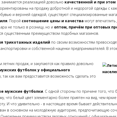
о занимается реализацией довольно
качественной и при это
 ориентированы на продажу добротной и недорогой одежды с каж
 обувью и верхней одеждой, существуют специализированные ма
тиля
. Порой
соотношение цены и качества
могут впечатлить 
ра не только в розницу, но и
оптом, причём при оптовых п
ется существенным преимуществом подобных магазинов.
ля трикотажных изделий
по своим возможностям превосходят
транспортировки и собственной наценки предпринимателей. В это
 летних продаж, и закупаются как правило довольно
мужских футболок у официального
у, так как вам предоставится возможность сделать это
ые мужские футболки
. С одной стороны по причине того, что 
му, что белый цвет элементарно более приятен на вид, чем яркие
оту. И что удивительно - в настоящее время бывает действитель
ван в основном на молодёжную аудиторию, предпочитающую сочны
. Очередным преимуществом деловых отношений с официальным п