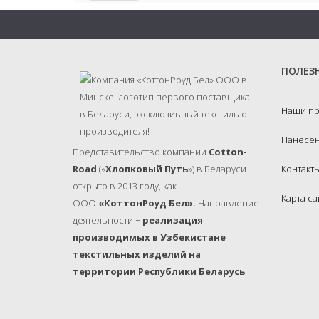
ПОЛЕЗ
Наши п
Нанесен
Представительство компании
Cotton-
Road
(«
Хлопковый Путь
») в Беларуси
Контакт
открыто в 2013 году, как
Карта са
ООО
«КоттонРоуд Бел».
Направление
деятельности −
реализация
производимых в Узбекистане
текстильных изделий на
территории Республики Беларусь
.