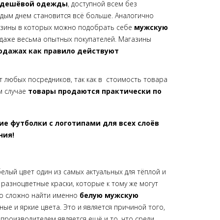
м дешёвой одежды
, доступной всем без
дым днем становится всё больше. Аналогично
газины в которых можно подобрать себе
мужскую
даже весьма опытных покупателей. Магазины
родажах как правило действуют
 любых посредников, так как в стоимость товара
м случае
товары продаются практически по
белый цвет один из самых актуальных для тёплой и
 разноцветные краски, которые к тому же могут
но сложно найти именно
белую мужскую
е и яркие цвета. Это и является причиной того,
роизводителем является ещё и то, что среди