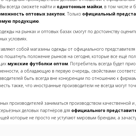
Вы всегда сможете найти и
однотонные майки
, в том числе и
зможность оптовых закупок
. Только
официальный предста
аемую продукцию
.
 одежды на рынках и оптовых базах смогут по достоинству оцени
ных условиях.
авляют собой магазины одежды от официального представителя 
ьно пошатнуть положение рынков на сегодня, которые все ещё по
ющих
мужские футболки оптом
. Потребитель всегда будет прио
енности, а обладающую в первую очередь, свойствами соответ
зводителей быть всегда вне конкуренции по отношению к фирма
учесть также, что иностранные производители не всегда могут то
пных производителей заниматься производством качественной и 
 серьёзных деловых партнёров для
официального представит
Вещей которые не просто не уступают мировым брендам, а зачаст