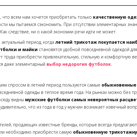
, что всем нам хочется приобретать только
качественную од
сти мы пытаемся сэкономить. При отсутствии элементарных знан
 Как следствие, ни о какой экономии речи идти не может.
 актуальный период, когда
летний трикотаж покупается наиб
тболки и майки
становятся удобной повседневной одеждой для
ет труда приобрести привлекательную, стильную и комфортную в
ся даже элементарный
выбор недорогих футболок
.
им спросом в летний период пользуются самые
обыкновенные
вседневной одежды в тёплое время года. На рынках можно без тр
всюду видны
мужские футболки самых невероятных расцве
дивительно, что из года в год у мужчин возникает извечный вопр
елей, продающих известные бренды, которые всегда предлагаю
 если необходимо приобрести самую
обыкновенную трикотажн